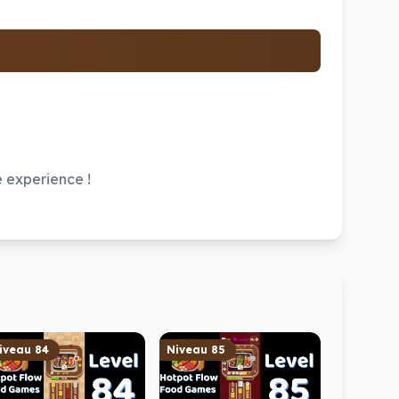
 experience !
iveau
84
Niveau
85