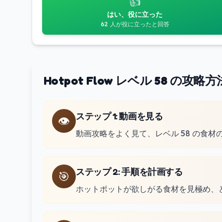
👍
はい、役に立った
62 人が役に立ったと回答
Hotpot Flow レベル 58 の攻略方
ステップ 1
:
動画を見る
👁️
動画攻略をよく見て、レベル 58 の食
ステップ 2
:
手順を計画する
🎯
ホットポットが欲しがる食材を見極め、