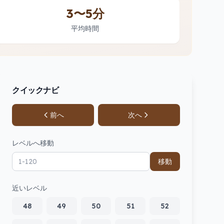
3〜5分
平均時間
クイックナビ
前へ
次へ
レベルへ移動
移動
近いレベル
48
49
50
51
52