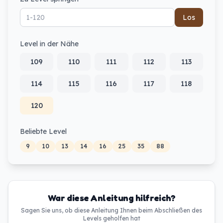
Los
Level in der Nähe
109
110
111
112
113
114
115
116
117
118
120
Beliebte Level
9
10
13
14
16
25
35
88
War diese Anleitung hilfreich?
Sagen Sie uns, ob diese Anleitung Ihnen beim Abschließen des
Levels geholfen hat