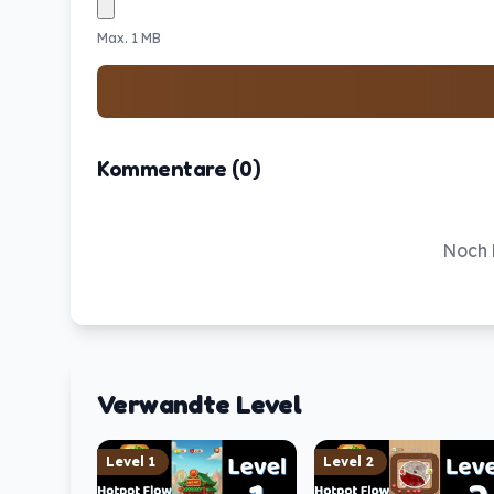
Max. 1 MB
Kommentare (0)
Noch k
Verwandte Level
Level
1
Level
2