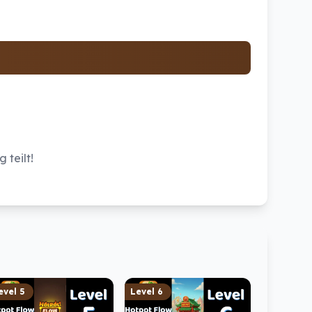
 teilt!
evel
5
Level
6