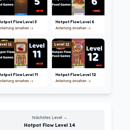
Hotpot Flow
Level
5
Hotpot Flow
Level
6
nleitung ansehen ->
Anleitung ansehen ->
evel
11
Level
12
Hotpot Flow
Level
11
Hotpot Flow
Level
12
nleitung ansehen ->
Anleitung ansehen ->
Nächstes Level
→
Hotpot Flow
Level
14